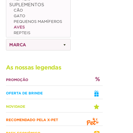
SUPLEMENTOS
CÃO
Gato
GATO
PEQUENOS MAMÍFEROS
Júnior
AVES
REPTEIS
Adulto
MARCA
Sénior
Pequenos mamíferos
As nossas legendas
Coelho
PROMOÇÃO
Porquinho da Índia
OFERTA DE BRINDE
Chinchila
Furão
NOVIDADE
Gerbo
RECOMENDADO PELA X-PET
Degu