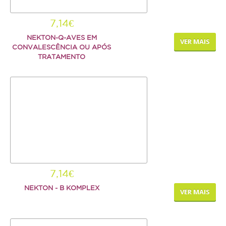
Repteis
7,14€
PROMOÇÕES
NEKTON-Q-AVES EM
VER MAIS
CONVALESCÊNCIA OU APÓS
TRATAMENTO
INFORMAÇÕES
COMO COMPRAR
FORMAS DE PAGAMENTO
TRANSPORTE
DEVOLUÇÕES
7,14€
XPET
NEKTON - B KOMPLEX
VER MAIS
QUEM SOMOS
CONTACTOS