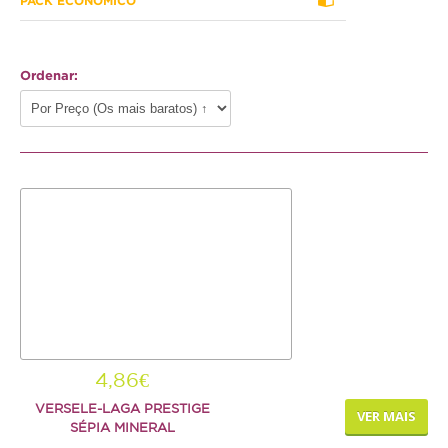
PACK ECONÓMICO
Hamster
Ratazana
Ordenar:
Ouriço
Esquilo
Aves
Pequenas
Médias
Grandes
Repteis
Tartaruga
4,86€
VERSELE-LAGA PRESTIGE
Lagarto
VER MAIS
SÉPIA MINERAL