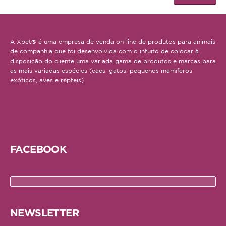
A Xpet® é uma empresa de venda on-line de produtos para animais
de companhia que foi desenvolvida com o intuito de colocar à
disposição do cliente uma variada gama de produtos e marcas para
as mais variadas espécies (cães, gatos, pequenos mamíferos
exóticos, aves e répteis).
FACEBOOK
NEWSLETTER