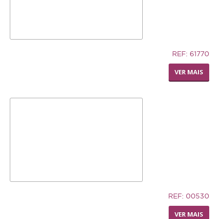
12,74€
REF: 61770
LIVING WORLD - RODA
VER MAIS
DISPENSADORA DE FENO
32,94€
REF: 00530
TRONCO DE CUERO
VER MAIS