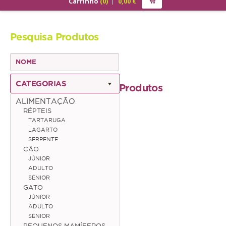
Carrinho
(
0
)
0,00
€
PRODUTOS
Pesquisa Produtos
ALIMENTAÇÃO
Cão
Júnior
CATEGORIAS
Produtos
Adulto
ALIMENTAÇÃO
RÉPTEIS
Sénior
TARTARUGA
LAGARTO
Gato
SERPENTE
CÃO
Júnior
JÚNIOR
ADULTO
Adulto
SÉNIOR
GATO
Sénior
JÚNIOR
ADULTO
SÉNIOR
Pequenos Mamíferos
PEQUENOS MAMÍFEROS