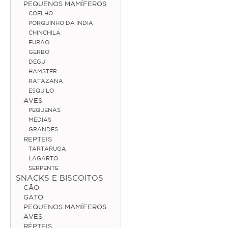
PEQUENOS MAMÍFEROS
COELHO
Médias
PORQUINHO DA ÍNDIA
CHINCHILA
Grandes
FURÃO
GERBO
Répteis
DEGU
HAMSTER
Tartaruga
RATAZANA
ESQUILO
Lagarto
AVES
PEQUENAS
Serpente
MÉDIAS
GRANDES
REPTEIS
ACESSÓRIOS
TARTARUGA
LAGARTO
Cão
SERPENTE
SNACKS E BISCOITOS
Júnior
CÃO
GATO
Adulto
PEQUENOS MAMÍFEROS
AVES
Sénior
RÉPTEIS