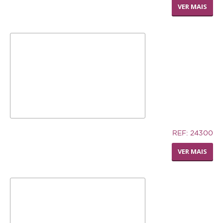
LIVING WORLD - POLEIRO
VER MAIS
PEDI-PERCH
7,02€
REF: 24300
SILLY SAUCER SMALL
VER MAIS