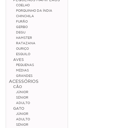
COELHO
Coelho
PORQUINHO DA ÍNDIA
CHINCHILA
Porquinho da Índia
FURÃO
GERBO
Chinchila
DEGU
HAMSTER
Furão
RATAZANA
OURIÇO
Gerbo
ESQUILO
AVES
Degu
PEQUENAS
Hamster
MÉDIAS
GRANDES
Ratazana
ACESSÓRIOS
CÃO
Ouriço
JÚNIOR
SÉNIOR
Esquilo
ADULTO
GATO
JÚNIOR
Aves
ADULTO
SÉNIOR
Pequenas