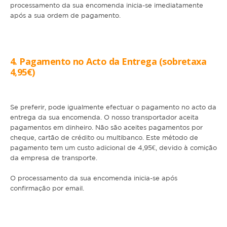
processamento da sua encomenda inicia-se imediatamente
Hamster
após a sua ordem de pagamento.
Ratazana
Ouriço
4. Pagamento no Acto da Entrega (sobretaxa
Esquilo
4,95€)
Aves
Se preferir, pode igualmente efectuar o pagamento no acto da
Pequenas
entrega da sua encomenda. O nosso transportador aceita
Médias
pagamentos em dinheiro. Não são aceites pagamentos por
cheque, cartão de crédito ou multibanco. Este método de
Grandes
pagamento tem um custo adicional de 4,95€, devido à comição
da empresa de transporte.
Repteis
O processamento da sua encomenda inicia-se após
confirmação por email.
Tartaruga
Lagarto