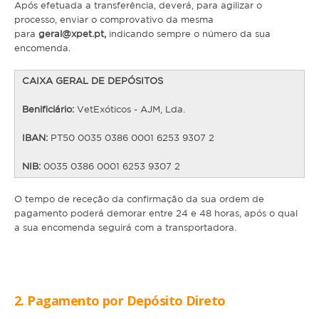
Após efetuada a transferência, deverá, para agilizar o
processo, enviar o comprovativo da mesma
Coelho
para
geral@xpet.pt,
indicando sempre o número da sua
Porquinho da Índia
encomenda.
Chinchila
CAIXA GERAL DE DEPÓSITOS
Furão
Benificiário:
VetExóticos - AJM, Lda.
Gerbo
IBAN:
PT50 0035 0386 0001 6253 9307 2
Degu
NIB:
0035 0386 0001 6253 9307 2
Hamster
O tempo de receção da confirmação da sua ordem de
Ratazana
pagamento poderá demorar entre 24 e 48 horas, após o qual
Ouriço
a sua encomenda seguirá com a transportadora.
Esquilo
Aves
2.
Pagamento por Depósito Direto
Pequenas