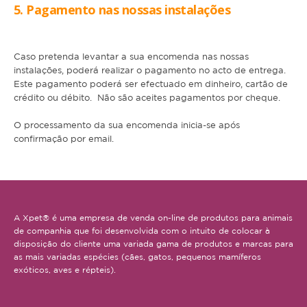
Serpente
5. Pagamento nas nossas instalações
SNACKS E BISCOITOS
Caso pretenda levantar a sua encomenda nas nossas
Cão
instalações, poderá realizar o pagamento no acto de entrega.
Este pagamento poderá ser efectuado em dinheiro,
cartão de
Gato
crédito ou débito. Não são aceites pagamentos por cheque.
Pequenos mamíferos
O processamento da sua encomenda inicia-se após
confirmação por email.
Aves
Répteis
SUPLEMENTOS
A Xpet® é uma empresa de venda on-line de produtos para animais
Cão
de companhia que foi desenvolvida com o intuito de colocar à
disposição do cliente uma variada gama de produtos e marcas para
Gato
as mais variadas espécies (cães, gatos, pequenos mamíferos
exóticos, aves e répteis).
Pequenos mamíferos
Aves