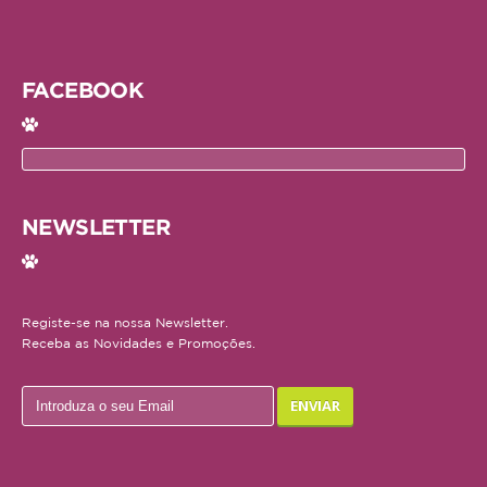
Repteis
PROMOÇÕES
FACEBOOK
INFORMAÇÕES
COMO COMPRAR
NEWSLETTER
FORMAS DE PAGAMENTO
TRANSPORTE
Registe-se na nossa Newsletter.
DEVOLUÇÕES
Receba as Novidades e Promoções.
XPET
QUEM SOMOS
CONTACTOS