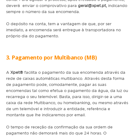
deverá enviar o comprovativo para
geral@xpet.pt,
indicando
sempre o número da sua encomenda.
Gato
O depósito na conta, tem a vantagem de que, por ser
Júnior
imediato, a encomenda será entregue à transportadora no
Adulto
próprio dia do pagamento.
Sénior
3. Pagamento por Multibanco (MB)
Pequenos mamíferos
A
Xpet®
facilita o pagamento da sua encomenda através da
Coelho
rede de caixas automáticas multibanco. Através desta forma
de pagamento pode, comodamente, pagar as suas
Porquinho da Índia
encomendas tal como efetua o pagamento da água, da luz ou
Chinchila
recarrega o seu telemóvel. Basta, para isso, dirigir-se a uma
caixa da rede Multibanco, ou homebanking, ou mesmo através
Furão
de um telemóvel e introduzir a entidade, referência e
montante que lhe indicaremos por email.
Gerbo
O tempo de receção da confirmação da sua ordem de
Degu
pagamento não demorará mais do que 24 horas. O