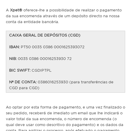
Médias
A
Xpet®
oferece-lhe a possibilidade de realizar o pagamento
da sua encomenda através de um depósito directo na nossa
Grandes
conta da entidade bancária.
Répteis
CAIXA GERAL DE DEPÓSITOS (CGD)
Tartaruga
IBAN:
PT50 0035 0386 0001625393072
Lagarto
NIB:
0035 0386 00016253930 72
Serpente
BIC SWIFT:
CGDIPTPL
Nº DE CONTA:
0386016253930 (para transferências de
ACESSÓRIOS
CGD para CGD)
Cão
Ao optar por esta forma de pagamento, e uma vez finalizado o
Júnior
seu pedido, receberá de imediato um email que lhe indicará o
Adulto
valor total da sua encomenda, o número de encomenda (o
qual deve usar como descritivo do pagamento) e os dados da
Sénior
conta.
​Para agilizar o processo, após efetuado o pagamento,