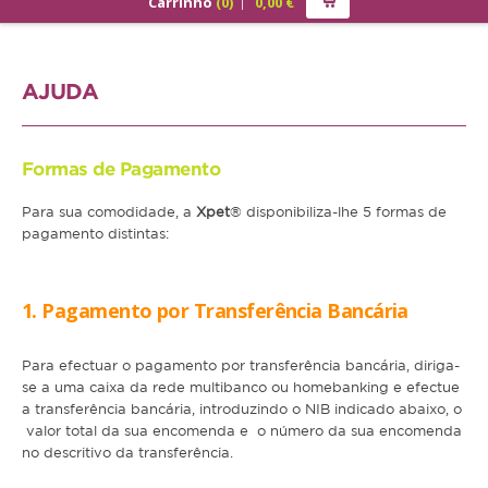
Carrinho
(
0
)
0,00
€
PRODUTOS
ALIMENTAÇÃO
AJUDA
Cão
Júnior
Formas de Pagamento
Adulto
Para sua comodidade, a
Xpet
® disponibiliza-lhe 5 formas de
pagamento distintas:
Sénior
Gato
1. Pagamento por Transferência Bancária
Júnior
Para efectuar o pagamento por transferência bancária
, diriga-
Adulto
se a uma caixa da rede multibanco ou homebanking e efectue
a transferência bancária, introduzindo o NIB indicado abaixo, o
Sénior
valor total da sua encomenda e o número da sua encomenda
no descritivo da transferência.
Pequenos Mamíferos