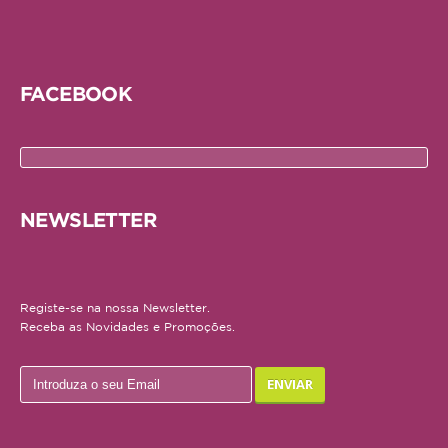
Médias
Grandes
FACEBOOK
Répteis
Tartaruga
Lagarto
NEWSLETTER
Serpente
ACESSÓRIOS
Registe-se na nossa Newsletter.
Receba as Novidades e Promoções.
Cão
Júnior
Adulto
Sénior