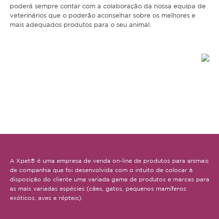
poderá sempre contar com a colaboração da nossa equipa de
Coelho
veterinários que o poderão aconselhar sobre os melhores e
mais adequados produtos para o seu animal.
Porquinho da Índia
Chinchila
Furão
Gerbo
Degu
Hamster
Ratazana
Ouriço
A Xpet® é uma empresa de venda on-line de produtos para animais
de companhia que foi desenvolvida com o intuito de colocar à
Esquilo
disposição do cliente uma variada gama de produtos e marcas para
as mais variadas espécies (cães, gatos, pequenos mamíferos
Aves
exóticos, aves e répteis).
Pequenas