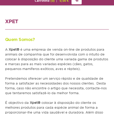
Carrinho
(
0
)
0,00
€
PRODUTOS
ALIMENTAÇÃO
XPET
Cão
Júnior
Quem Somos?
Adulto
A
Xpet®
é uma empresa de venda on-line de produtos para
animais de companhia que foi desenvolvida com o intuito de
Sénior
colocar à disposição do cliente uma variada gama de produtos
e marcas para as mais variadas espécies (cães, gatos,
pequenos mamíferos exóticos, aves e répteis).
Gato
Pretendemos oferecer um serviço rápido e de qualidade de
Júnior
forma a satisfazer as necessidades dos nossos clientes. Desta
forma, caso não encontre o artigo que necessita, contacte-nos
Adulto
que tentaremos satisfazê-lo da melhor forma.
Sénior
É objectivo da
Xpet®
colocar à disposição do cliente os
melhores produtos para cada espécie animal de forma a
Pequenos Mamíferos
proporcionar-lhe uma vida saudável e duradora. Além disso