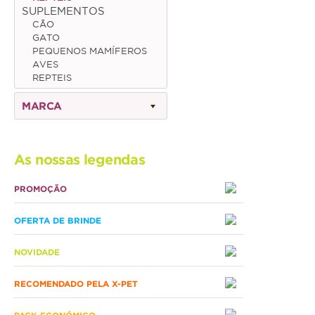
SUPLEMENTOS
CÃO
Gato
GATO
PEQUENOS MAMÍFEROS
Júnior
AVES
REPTEIS
Adulto
MARCA
Sénior
Pequenos mamíferos
As nossas legendas
Coelho
PROMOÇÃO
Porquinho da Índia
OFERTA DE BRINDE
Chinchila
Furão
NOVIDADE
Gerbo
RECOMENDADO PELA X-PET
Degu