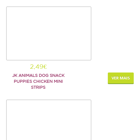
Serpente
SNACKS E BISCOITOS
Cão
Gato
Pequenos mamíferos
Aves
2,49€
Répteis
JK ANIMALS DOG SNACK
VER MAIS
PUPPIES CHICKEN MINI
STRIPS
SUPLEMENTOS
Cão
Gato
Pequenos mamíferos
Aves