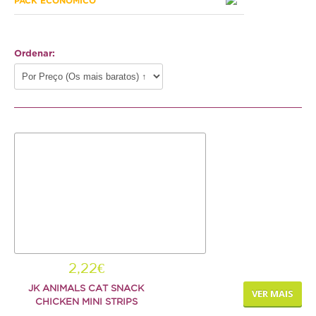
PACK ECONÓMICO
Hamster
Ratazana
Ordenar:
Ouriço
Esquilo
Aves
Pequenas
Médias
Grandes
Repteis
Tartaruga
2,22€
JK ANIMALS CAT SNACK
Lagarto
VER MAIS
CHICKEN MINI STRIPS