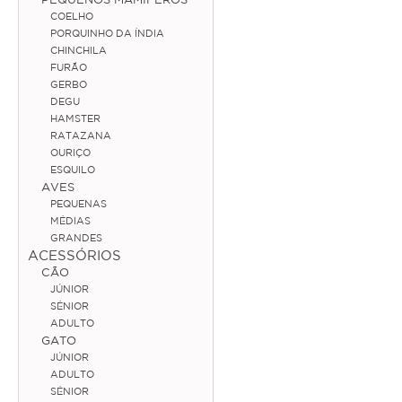
COELHO
Coelho
PORQUINHO DA ÍNDIA
CHINCHILA
Porquinho da Índia
FURÃO
GERBO
Chinchila
DEGU
HAMSTER
Furão
RATAZANA
OURIÇO
Gerbo
ESQUILO
AVES
Degu
PEQUENAS
Hamster
MÉDIAS
GRANDES
Ratazana
ACESSÓRIOS
CÃO
Ouriço
JÚNIOR
SÉNIOR
Esquilo
ADULTO
GATO
JÚNIOR
Aves
ADULTO
SÉNIOR
Pequenas