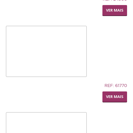
SILLY SAUCER SMALL
VER MAIS
12,74€
REF: 61770
LIVING WORLD - RODA
VER MAIS
DISPENSADORA DE FENO