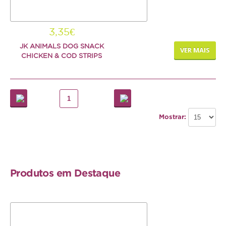
Repteis
3,35€
PROMOÇÕES
JK ANIMALS DOG SNACK
VER MAIS
CHICKEN & COD STRIPS
INFORMAÇÕES
COMO COMPRAR
1
FORMAS DE PAGAMENTO
Mostrar:
TRANSPORTE
DEVOLUÇÕES
Produtos em Destaque
XPET
QUEM SOMOS
CONTACTOS