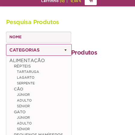
Carrinho
(
0
)
0,00
€
PRODUTOS
Pesquisa Produtos
ALIMENTAÇÃO
Cão
Júnior
CATEGORIAS
Produtos
Adulto
ALIMENTAÇÃO
RÉPTEIS
Sénior
TARTARUGA
LAGARTO
Gato
SERPENTE
CÃO
Júnior
JÚNIOR
ADULTO
Adulto
SÉNIOR
GATO
Sénior
JÚNIOR
ADULTO
SÉNIOR
Pequenos Mamíferos
PEQUENOS MAMÍFEROS