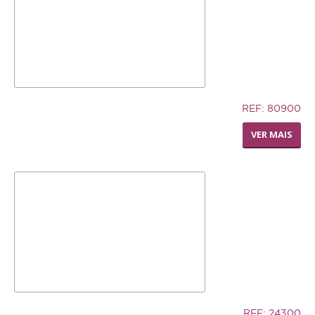
AJUDA
ENTREGAS E ENCOMENDAS
FORMAS DE PAGAMENTO
5,83€
REF: 80900
POLÍTICA DE PRIVACIDADE
LIVING WORLD - POLEIRO
VER MAIS
PEDI-PERCH
7,02€
REF: 24300