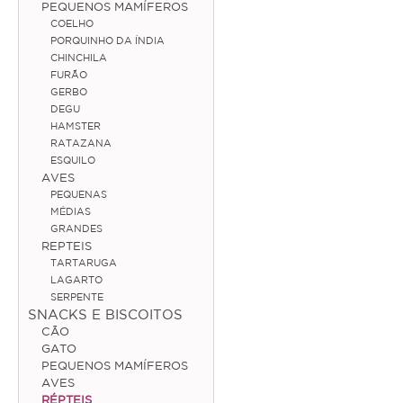
PEQUENOS MAMÍFEROS
COELHO
Médias
PORQUINHO DA ÍNDIA
CHINCHILA
Grandes
FURÃO
GERBO
Répteis
DEGU
HAMSTER
Tartaruga
RATAZANA
ESQUILO
Lagarto
AVES
PEQUENAS
Serpente
MÉDIAS
GRANDES
REPTEIS
ACESSÓRIOS
TARTARUGA
LAGARTO
Cão
SERPENTE
SNACKS E BISCOITOS
Júnior
CÃO
GATO
Adulto
PEQUENOS MAMÍFEROS
AVES
Sénior
RÉPTEIS