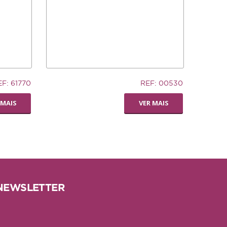
32,94€
EF: 61770
REF: 00530
TRONCO DE CUERO
 MAIS
VER MAIS
NEWSLETTER