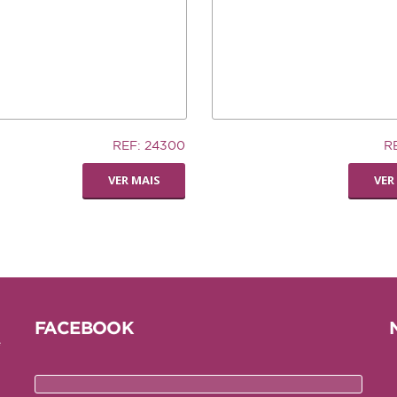
12,74€
REF: 24300
R
AUCER
LIVING WORLD -
VER MAIS
VER
RODA
DISPENSADORA DE
FENO
FACEBOOK
e