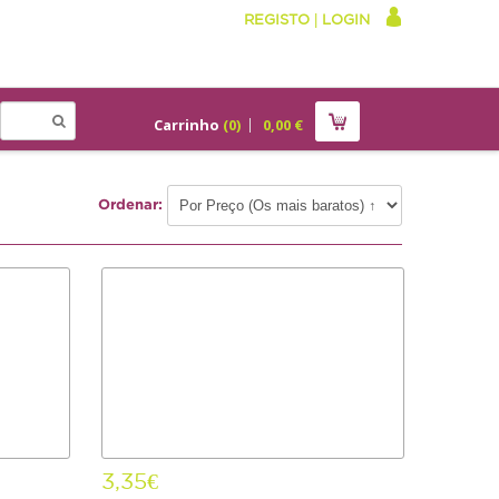
REGISTO
|
LOGIN
Carrinho
(
0
)
0,00
€
Ordenar:
3,35€