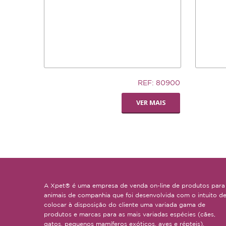
5,83€
7,02€
REF: 80900
LIVING WORLD -
SILLY S
VER MAIS
POLEIRO PEDI-
SMALL
PERCH
A Xpet® é uma empresa de venda on-line de produtos para
animais de companhia que foi desenvolvida com o intuito d
colocar à disposição do cliente uma variada gama de
produtos e marcas para as mais variadas espécies (cães,
gatos, pequenos mamíferos exóticos, aves e répteis).