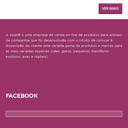
TRONCO DE CUERO
VER MAIS
AJUDA
ENTREGAS E ENCOMENDAS
A Xpet® é uma empresa de venda on-line de produtos para animais
FORMAS DE PAGAMENTO
de companhia que foi desenvolvida com o intuito de colocar à
disposição do cliente uma variada gama de produtos e marcas para
POLÍTICA DE PRIVACIDADE
as mais variadas espécies (cães, gatos, pequenos mamíferos
exóticos, aves e répteis).
FACEBOOK