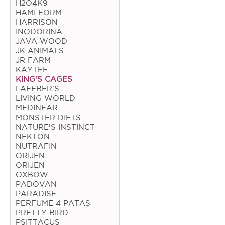
H2O4K9
HAMI FORM
Coelho
HARRISON
INODORINA
Porquinho da Índia
JAVA WOOD
JK ANIMALS
Chinchila
JR FARM
Furão
KAYTEE
KING'S CAGES
Gerbo
LAFEBER'S
LIVING WORLD
Degu
MEDINFAR
MONSTER DIETS
Hamster
NATURE'S INSTINCT
NEKTON
Ratazana
NUTRAFIN
ORIJEN
Ouriço
ORIJEN
OXBOW
Esquilo
PADOVAN
PARADISE
PERFUME 4 PATAS
Aves
PRETTY BIRD
PSITTACUS
Pequenas