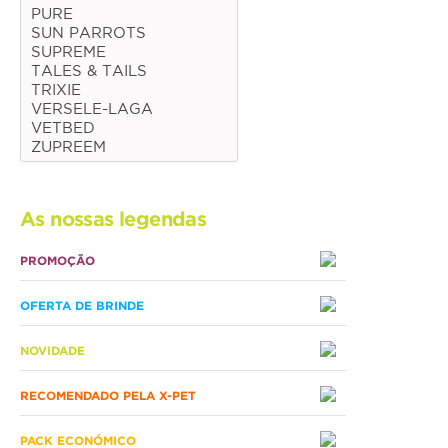
PURE
SUN PARROTS
Médias
SUPREME
Grandes
TALES & TAILS
TRIXIE
VERSELE-LAGA
Répteis
VETBED
ZUPREEM
Tartaruga
Lagarto
As nossas legendas
Serpente
PROMOÇÃO
ACESSÓRIOS
OFERTA DE BRINDE
Cão
NOVIDADE
Júnior
RECOMENDADO PELA X-PET
Adulto
Sénior
PACK ECONÓMICO