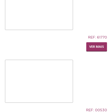
Repteis
PROMOÇÕES
INFORMAÇÕES
12,74€
REF: 61770
COMO COMPRAR
LIVING WORLD - RODA
VER MAIS
DISPENSADORA DE FENO
FORMAS DE PAGAMENTO
TRANSPORTE
DEVOLUÇÕES
XPET
QUEM SOMOS
CONTACTOS
32,94€
REF: 00530