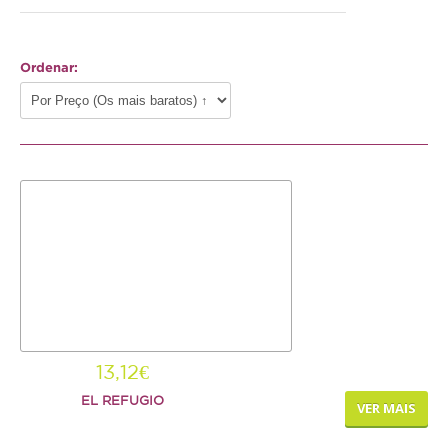
Gato
Ordenar:
Júnior
Adulto
Sénior
Pequenos mamíferos
Coelho
Porquinho da Índia
Chinchila
Furão
13,12€
Gerbo
EL REFUGIO
VER MAIS
Degu