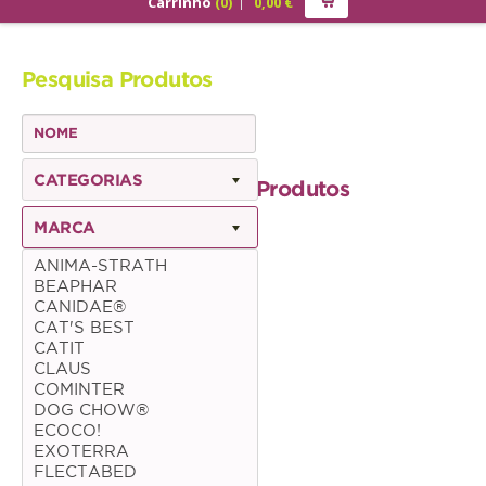
Carrinho
(
0
)
0,00
€
PRODUTOS
Pesquisa Produtos
ALIMENTAÇÃO
Cão
Júnior
CATEGORIAS
Produtos
Adulto
MARCA
Sénior
ANIMA-STRATH
BEAPHAR
Gato
CANIDAE®
CAT'S BEST
Júnior
CATIT
CLAUS
Adulto
COMINTER
DOG CHOW®
Sénior
ECOCO!
EXOTERRA
FLECTABED
Pequenos Mamíferos