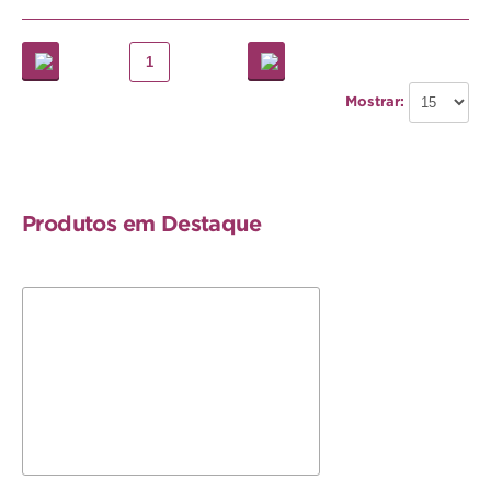
Hamster
Ratazana
1
Ouriço
Mostrar:
Esquilo
Aves
Produtos em Destaque
Pequenas
Médias
Grandes
Repteis
Tartaruga
Lagarto