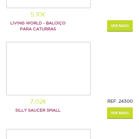
Repteis
5,10€
PROMOÇÕES
LIVING WORLD - BALOIÇO
VER MAIS
PARA CATURRAS
INFORMAÇÕES
COMO COMPRAR
FORMAS DE PAGAMENTO
TRANSPORTE
DEVOLUÇÕES
7,02€
REF: 24300
XPET
SILLY SAUCER SMALL
VER MAIS
QUEM SOMOS
CONTACTOS