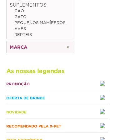
SUPLEMENTOS
CÃO
Gato
GATO
PEQUENOS MAMÍFEROS
Júnior
AVES
REPTEIS
Adulto
MARCA
Sénior
Pequenos mamíferos
As nossas legendas
Coelho
PROMOÇÃO
Porquinho da Índia
OFERTA DE BRINDE
Chinchila
Furão
NOVIDADE
Gerbo
RECOMENDADO PELA X-PET
Degu