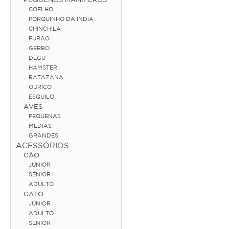
COELHO
Coelho
PORQUINHO DA ÍNDIA
CHINCHILA
Porquinho da Índia
FURÃO
GERBO
Chinchila
DEGU
HAMSTER
Furão
RATAZANA
OURIÇO
Gerbo
ESQUILO
AVES
Degu
PEQUENAS
Hamster
MÉDIAS
GRANDES
Ratazana
ACESSÓRIOS
CÃO
Ouriço
JÚNIOR
SÉNIOR
Esquilo
ADULTO
GATO
JÚNIOR
Aves
ADULTO
SÉNIOR
Pequenas