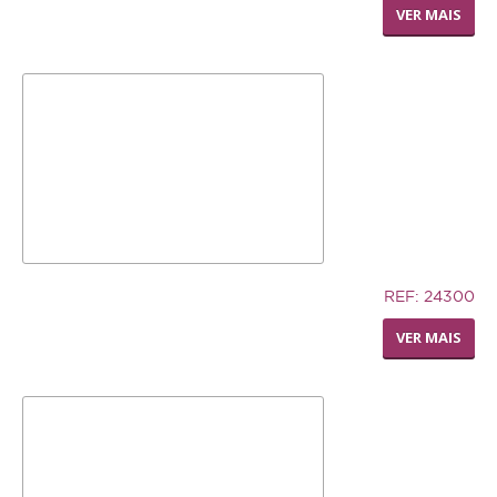
LIVING WORLD - POLEIRO
VER MAIS
PEDI-PERCH
7,02€
REF: 24300
SILLY SAUCER SMALL
VER MAIS