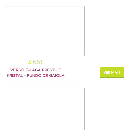
Serpente
SNACKS E BISCOITOS
Cão
Gato
Pequenos mamíferos
Aves
3,66€
Répteis
VERSELE-LAGA PRESTIGE
VER MAIS
KRISTAL - FUNDO DE GAIOLA
SUPLEMENTOS
Cão
Gato
Pequenos mamíferos
Aves