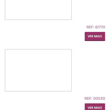
12,74€
REF: 61770
LIVING WORLD - RODA
VER MAIS
DISPENSADORA DE FENO
32,94€
REF: 00530
TRONCO DE CUERO
VER MAIS