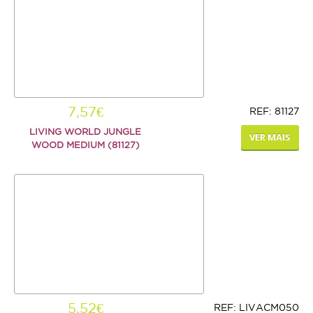
AJUDA
ENTREGAS E ENCOMENDAS
FORMAS DE PAGAMENTO
7,57€
REF: 81127
POLÍTICA DE PRIVACIDADE
LIVING WORLD JUNGLE
VER MAIS
WOOD MEDIUM (81127)
5,52€
REF: LIVACM050