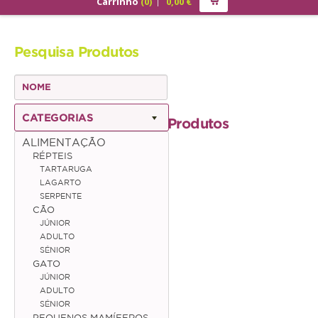
Carrinho
(
0
)
0,00
€
PRODUTOS
Pesquisa Produtos
ALIMENTAÇÃO
Cão
Júnior
CATEGORIAS
Produtos
Adulto
ALIMENTAÇÃO
RÉPTEIS
Sénior
TARTARUGA
LAGARTO
Gato
SERPENTE
CÃO
Júnior
JÚNIOR
ADULTO
Adulto
SÉNIOR
GATO
Sénior
JÚNIOR
ADULTO
SÉNIOR
Pequenos Mamíferos
PEQUENOS MAMÍFEROS