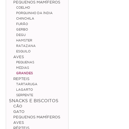
PEQUENOS MAMÍFEROS
COELHO
Médias
PORQUINHO DA ÍNDIA
CHINCHILA
Grandes
FURÃO
GERBO
Répteis
DEGU
HAMSTER
Tartaruga
RATAZANA
ESQUILO
Lagarto
AVES
PEQUENAS
Serpente
MÉDIAS
GRANDES
REPTEIS
ACESSÓRIOS
TARTARUGA
LAGARTO
Cão
SERPENTE
SNACKS E BISCOITOS
Júnior
CÃO
GATO
Adulto
PEQUENOS MAMÍFEROS
AVES
Sénior
RÉPTEIS