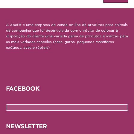
A Xpet® é uma empresa de venda on-line de produtos para animais
de companhia que foi desenvolvida com o intuito de colocar à
disposição do cliente uma variada gama de produtos e marcas para
as mais variadas espécies (cães, gatos, pequenos mamíferos
exóticos, aves e répteis).
FACEBOOK
NEWSLETTER