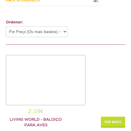
PACK ECONÓMICO
Hamster
Ratazana
Ordenar:
Ouriço
Esquilo
Aves
Pequenas
Médias
Grandes
Repteis
Tartaruga
2,59€
LIVING WORLD - BALOIÇO
Lagarto
VER MAIS
PARA AVES