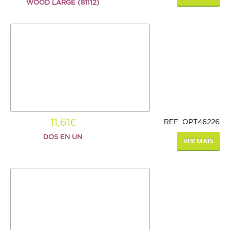
WOOD LARGE (81112)
11,61€
REF: OPT46226
DOS EN UN
VER MAIS