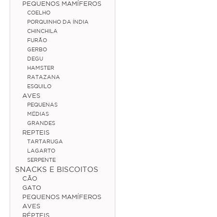
PEQUENOS MAMÍFEROS
COELHO
Médias
PORQUINHO DA ÍNDIA
CHINCHILA
Grandes
FURÃO
GERBO
Répteis
DEGU
HAMSTER
Tartaruga
RATAZANA
ESQUILO
Lagarto
AVES
PEQUENAS
Serpente
MÉDIAS
GRANDES
REPTEIS
ACESSÓRIOS
TARTARUGA
LAGARTO
Cão
SERPENTE
SNACKS E BISCOITOS
Júnior
CÃO
GATO
Adulto
PEQUENOS MAMÍFEROS
AVES
Sénior
RÉPTEIS