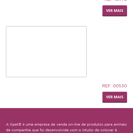
LIVING WORLD - RODA
VER MAIS
DISPENSADORA DE FENO
32,94€
REF: 00530
TRONCO DE CUERO
VER MAIS
A Xpet® é uma empresa de venda on-line de produtos para animais
de companhia que foi desenvolvida com o intuito de colocar à