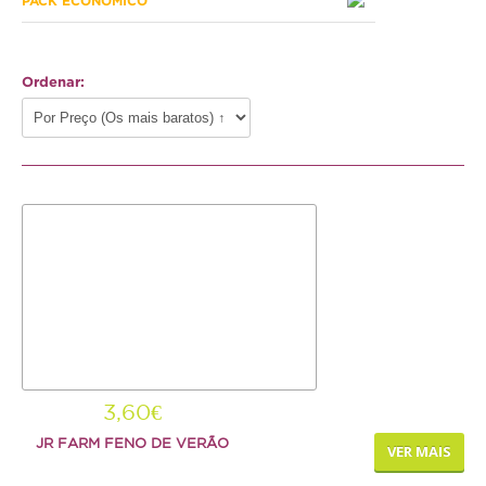
PACK ECONÓMICO
Hamster
Ratazana
Ordenar:
Ouriço
Esquilo
Aves
Pequenas
Médias
Grandes
Repteis
Tartaruga
3,60€
JR FARM FENO DE VERÃO
Lagarto
VER MAIS