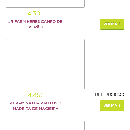
Repteis
4,30€
PROMOÇÕES
JR FARM HERBS CAMPO DE
VER MAIS
VERÃO
INFORMAÇÕES
COMO COMPRAR
FORMAS DE PAGAMENTO
TRANSPORTE
DEVOLUÇÕES
4,45€
REF: JR08230
XPET
JR FARM NATUR PALITOS DE
VER MAIS
MADEIRA DE MACIEIRA
QUEM SOMOS
CONTACTOS