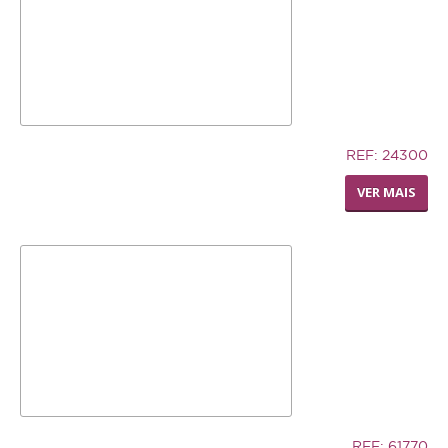
7,02€
REF: 24300
SILLY SAUCER SMALL
VER MAIS
12,74€
REF: 61770