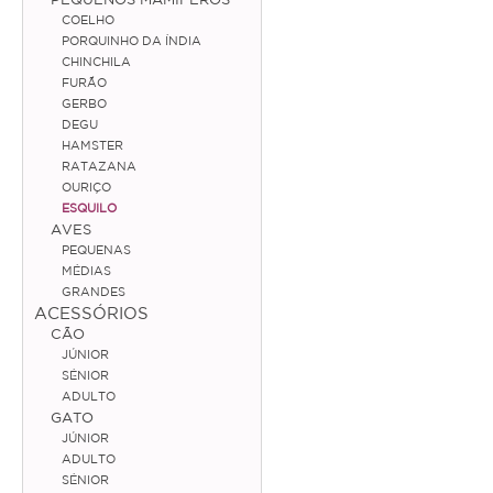
COELHO
Coelho
PORQUINHO DA ÍNDIA
CHINCHILA
Porquinho da Índia
FURÃO
GERBO
Chinchila
DEGU
HAMSTER
Furão
RATAZANA
OURIÇO
Gerbo
ESQUILO
AVES
Degu
PEQUENAS
Hamster
MÉDIAS
GRANDES
Ratazana
ACESSÓRIOS
CÃO
Ouriço
JÚNIOR
SÉNIOR
Esquilo
ADULTO
GATO
JÚNIOR
Aves
ADULTO
SÉNIOR
Pequenas