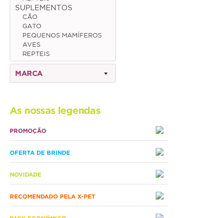
SUPLEMENTOS
CÃO
Gato
GATO
PEQUENOS MAMÍFEROS
Júnior
AVES
REPTEIS
Adulto
MARCA
Sénior
Pequenos mamíferos
As nossas legendas
Coelho
PROMOÇÃO
Porquinho da Índia
OFERTA DE BRINDE
Chinchila
Furão
NOVIDADE
Gerbo
RECOMENDADO PELA X-PET
Degu