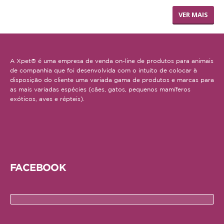
TRONCO DE CUERO
VER MAIS
AJUDA
ENTREGAS E ENCOMENDAS
A Xpet® é uma empresa de venda on-line de produtos para animais
FORMAS DE PAGAMENTO
de companhia que foi desenvolvida com o intuito de colocar à
disposição do cliente uma variada gama de produtos e marcas para
POLÍTICA DE PRIVACIDADE
as mais variadas espécies (cães, gatos, pequenos mamíferos
exóticos, aves e répteis).
FACEBOOK