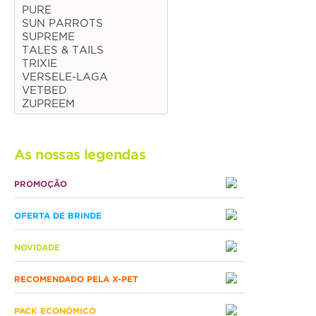
PURE
SUN PARROTS
Médias
SUPREME
Grandes
TALES & TAILS
TRIXIE
VERSELE-LAGA
Répteis
VETBED
ZUPREEM
Tartaruga
Lagarto
As nossas legendas
Serpente
PROMOÇÃO
ACESSÓRIOS
OFERTA DE BRINDE
Cão
NOVIDADE
Júnior
RECOMENDADO PELA X-PET
Adulto
Sénior
PACK ECONÓMICO