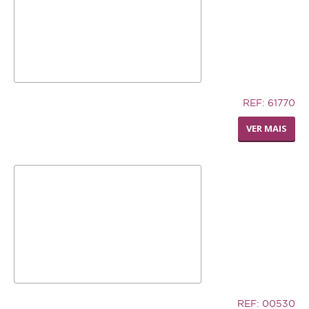
Repteis
PROMOÇÕES
INFORMAÇÕES
12,74€
REF: 61770
COMO COMPRAR
LIVING WORLD - RODA
VER MAIS
DISPENSADORA DE FENO
FORMAS DE PAGAMENTO
TRANSPORTE
DEVOLUÇÕES
XPET
QUEM SOMOS
CONTACTOS
32,94€
REF: 00530