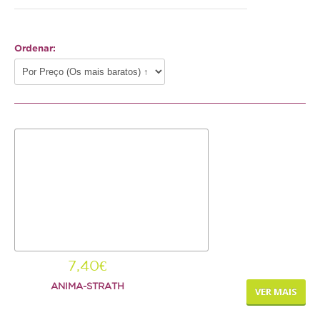
Gato
Ordenar:
Júnior
Adulto
Sénior
Pequenos mamíferos
Coelho
Porquinho da Índia
Chinchila
Furão
7,40€
Gerbo
ANIMA-STRATH
VER MAIS
Degu