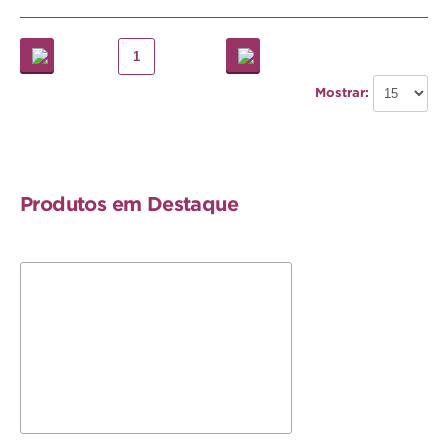
Hamster
Ratazana
1
Ouriço
Mostrar:
Esquilo
Aves
Produtos em Destaque
Pequenas
Médias
Grandes
Repteis
Tartaruga
Lagarto