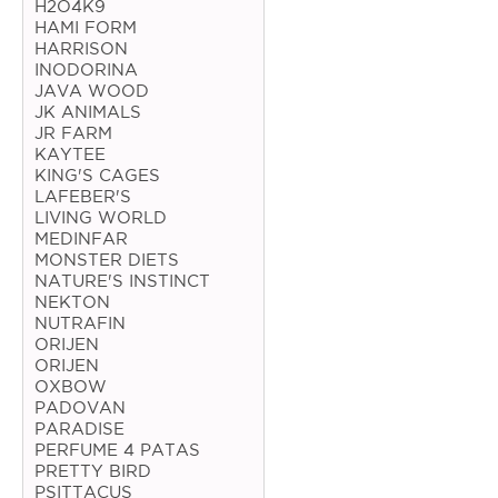
H2O4K9
HAMI FORM
Coelho
HARRISON
INODORINA
Porquinho da Índia
JAVA WOOD
JK ANIMALS
Chinchila
JR FARM
Furão
KAYTEE
KING'S CAGES
Gerbo
LAFEBER'S
LIVING WORLD
Degu
MEDINFAR
MONSTER DIETS
Hamster
NATURE'S INSTINCT
NEKTON
Ratazana
NUTRAFIN
ORIJEN
Ouriço
ORIJEN
OXBOW
Esquilo
PADOVAN
PARADISE
PERFUME 4 PATAS
Aves
PRETTY BIRD
PSITTACUS
Pequenas