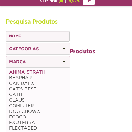
Carrinho
(
0
)
0,00
€
PRODUTOS
Pesquisa Produtos
ALIMENTAÇÃO
Cão
Júnior
CATEGORIAS
Produtos
Adulto
MARCA
Sénior
ANIMA-STRATH
BEAPHAR
Gato
CANIDAE®
CAT'S BEST
Júnior
CATIT
CLAUS
Adulto
COMINTER
DOG CHOW®
Sénior
ECOCO!
EXOTERRA
FLECTABED
Pequenos Mamíferos