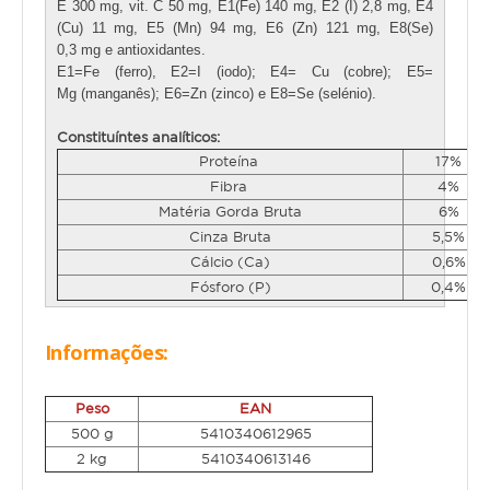
E 300 mg, vit. C 50 mg, E1(Fe) 140 mg,
E2 (I) 2,8 mg, E4
(Cu) 11 mg, E5 (Mn) 94 mg, E6 (Zn) 121 mg, E8(Se)
AJUDA
0,3 mg e antioxidantes.
E1=Fe (ferro), E2=I (iodo); E4= Cu (cobre); E5=
ENTREGAS E ENCOMENDAS
Mg (manganês); E6=Zn (zinco) e E8=Se (selénio).
FORMAS DE PAGAMENTO
Constituíntes analíticos:
Proteína
17%
POLÍTICA DE PRIVACIDADE
Fibra
4%
Matéria Gorda Bruta
6%
Cinza Bruta
5,5%
Cálcio (Ca)
0,6%
Fósforo (P)
0,4%
Informações:
Peso
EAN
500 g
5410340612965
2 kg
5410340613146