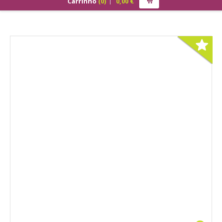
Carrinho
(
0
)
0,00
€
PRODUTOS
ALIMENTAÇÃO
Cão
Júnior
Adulto
Sénior
Gato
Júnior
Adulto
Sénior
Pequenos Mamíferos