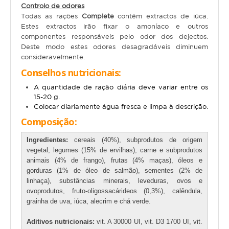
Controlo de odores
Repteis
Todas as rações
Complete
contêm extractos de iúca.
Estes extractos irão fixar o amoníaco e outros
componentes responsáveis pelo odor dos dejectos.
PROMOÇÕES
Deste modo estes odores desagradáveis diminuem
consideravelmente.
INFORMAÇÕES
Conselhos nutricionais:
COMO COMPRAR
A quantidade de ração diária deve variar entre os
15-20 g.
Colocar diariamente água fresca e limpa à descrição.
FORMAS DE PAGAMENTO
Composição
:
TRANSPORTE
Ingredientes:
cereais (40%), subprodutos de origem
vegetal, legumes (15% de ervilhas), carne e subprodutos
DEVOLUÇÕES
animais (4% de frango), frutas (4% maças), óleos e
gorduras (1% de óleo de salmão), sementes (2% de
XPET
linhaça), substâncias minerais, leveduras, ovos e
ovoprodutos, fruto-oligossacárideos (0,3%), calêndula,
QUEM SOMOS
grainha de uva, iúca, alecrim e chá verde.
Aditivos nutricionais:
vit. A 30000 UI, vit. D3 1700 UI, vit.
CONTACTOS