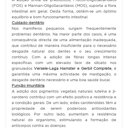
Serpente
(FOS) e Mannan-OligoSacarídeos (MOS), suporta a flora
intestinal em geral. Desta forma, obtém-se um óptimo
SNACKS E BISCOITOS
equilíbrio e bom funcionamento intestinal.
Cuidado dentário
Cão
Nos mamíferos pequenos surgem frequentemente
problemas dentários. Na maior parte dos casos, é uma
Gato
consequência directa de uma alimentação inadequada,
que contribui de maneira insuficiente para o necessário
Pequenos mamíferos
desgaste natural dos dentes e o seu crescimento
contínuo. Com a adição de fibras longas inteiras
Aves
específicas com um elevado teor de silicato nos
Répteis
granulados
Versele-Laga Hamster e Gerbil Complete
, é
garantida uma máxima actividade de mastigação, o
desgaste dentário necessário e uma boa saúde bucal.
SUPLEMENTOS
Função imunitária
A adição dos pigmentos vegetais naturais luteína e β-
Cão
caroteno contribui com um efeito positivo a resistência e
a condição gerais. De um lado, estes carotenóides têm a
Gato
propriedade de serem poderosos antioxidantes
biológicos. Por outro lado, aumentam a resistência
Pequenos mamíferos
natural do organismo, estimulando a formação de
Aves
anticorpos contra as doenças.