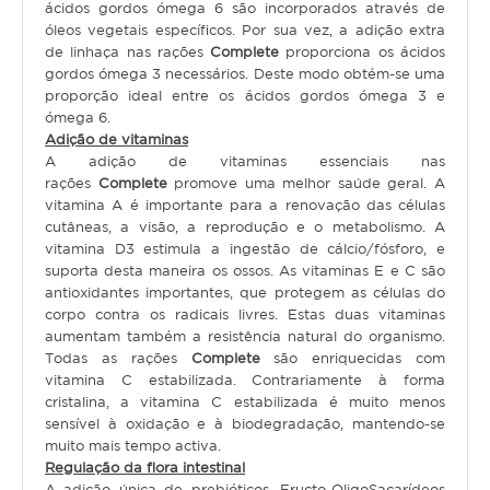
ácidos gordos ómega 6 são incorporados através de
Hamster
óleos vegetais específicos. Por sua vez, a adição extra
de linhaça nas rações
Complete
proporciona os ácidos
Ratazana
gordos ómega 3 necessários. Deste modo obtém-se uma
Ouriço
proporção ideal entre os ácidos gordos ómega 3 e
ómega 6.
Esquilo
Adição de vitaminas
A adição de vitaminas essenciais nas
rações
Complete
promove uma melhor saúde geral. A
Aves
vitamina A é importante para a renovação das células
cutâneas, a visão, a reprodução e o metabolismo. A
Pequenas
vitamina D3 estimula a ingestão de cálcio/fósforo, e
suporta desta maneira os ossos. As vitaminas E e C são
Médias
antioxidantes importantes, que protegem as células do
Grandes
corpo contra os radicais livres. Estas duas vitaminas
aumentam também a resistência natural do organismo.
Todas as rações
Complete
são enriquecidas com
Repteis
vitamina C estabilizada. Contrariamente à forma
cristalina, a vitamina C estabilizada é muito menos
Tartaruga
sensível à oxidação e à biodegradação, mantendo-se
muito mais tempo activa.
Lagarto
Regulação da flora intestinal
A adição única de prebióticos, Fructo-OligoSacarídeos