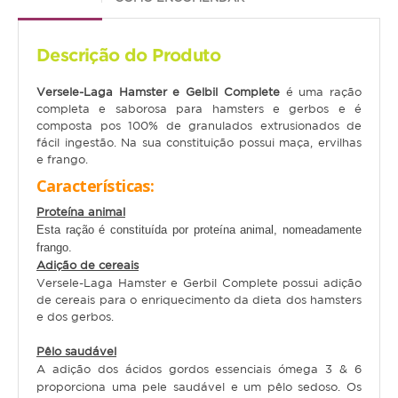
Gato
Descrição do Produto
Júnior
Versele-Laga Hamster e Gelbil Complete
é uma ração
Adulto
completa e saborosa para hamsters e gerbos e é
composta pos 100% de granulados extrusionados de
Sénior
fácil ingestão. Na sua constituição possui maça, ervilhas
e frango.
Características:
Pequenos mamíferos
Proteína animal
Coelho
Esta ração é constituída por proteína animal, nomeadamente
frango.
Porquinho da Índia
Adição de cereais
Chinchila
Versele-Laga Hamster e Gerbil Complete possui adição
de cereais para o enriquecimento da dieta dos hamsters
Furão
e dos gerbos.
Gerbo
Pêlo saudável
A adição dos ácidos gordos essenciais ómega 3 & 6
Degu
proporciona uma pele saudável e um pêlo sedoso. Os