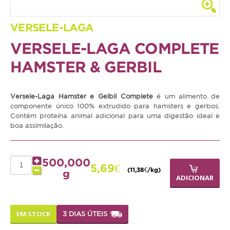
Coelho
VERSELE-LAGA
Porquinho da Índia
VERSELE-LAGA COMPLETE
Chinchila
HAMSTER & GERBIL
Furão
Gerbo
Versele-Laga Hamster e Gelbil Complete
é um alimento de
componente único 100% extrudido para hamsters e gerbos.
Degu
Contém proteína animal adicional para uma digestão ideal e
boa assimilação.
Hamster
Ratazana
500,000
Ouriço
5,69€
(11,38€/kg)
g
ADICIONAR
Esquilo
Aves
EM STOCK
3 DIAS ÚTEIS
Pequenas