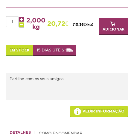
Médias
2,000
Grandes
20,72€
(10,36€/kg)
kg
ADICIONAR
Répteis
Tartaruga
EM STOCK
15 DIAS ÚTEIS
Lagarto
Serpente
Partilhe com os seus amigos:
ACESSÓRIOS
Cão
Júnior
PEDIR INFORMAÇÃO
Adulto
Sénior
DETALHES
COMO ENCOMENDAR